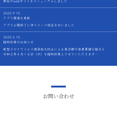
弊社のwebサイトをリニューアルしました
2022.9.15
アプリ開発を更新
アプリ公開終了に伴うリンク修正を行いました
2020.4.15
臨時休業のお知らせ
新型コロナウイルス感染拡大防止による東京都の自粛要請を踏まえ
令和２年４月１６日（木）を臨時休業とさせていただきます
関係各位の皆様には、特別のご配慮いただけますようお願い申し上げま
す
お問い合わせ